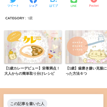
LINE
ツイート
シェア
はてブ
Pocket
CATEGORY :
1歳
【1歳カレーデビュー】栄養満点！
【1歳】歯磨き嫌い克服
大人からの簡単取り分けレシピ
った方法６つ
この記事を書いた人