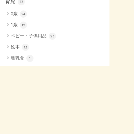
育児
73
0歳
24
1歳
12
ベビー・子供用品
23
絵本
13
離乳食
1