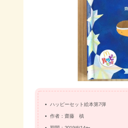
ハッピーセット絵本第7弾
作者：齋藤 槙
期間：2019/6/14〜