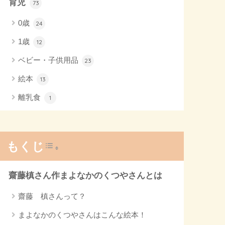
育児
73
0歳
24
1歳
12
ベビー・子供用品
23
絵本
13
離乳食
1
Toggle Table of Content
もくじ
齋藤槙さん作まよなかのくつやさんとは
齋藤 槙さんって？
まよなかのくつやさんはこんな絵本！