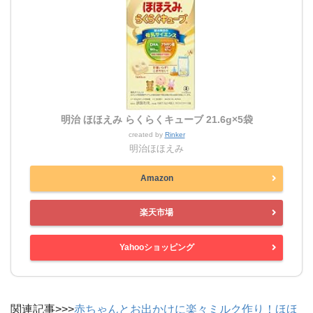
明治 ほほえみ らくらくキューブ 21.6g×5袋
created by
Rinker
明治ほほえみ
Amazon
楽天市場
Yahooショッピング
関連記事>>>
赤ちゃんとお出かけに楽々ミルク作り！ほほ