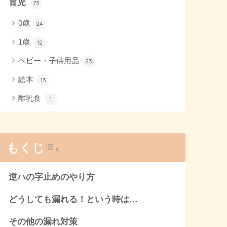
育児
73
0歳
24
1歳
12
ベビー・子供用品
23
絵本
13
離乳食
1
Toggle Table of Content
もくじ
逆ハの字止めのやり方
どうしても漏れる！という時は…
その他の漏れ対策